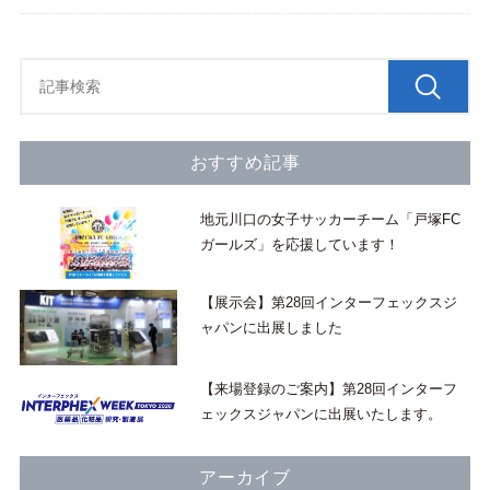
閉じる
サニタリー缶洗浄システム
CIP洗浄システム
洗浄ノズルと関連システム
おすすめ記事
秤量・充填設備
地元川口の女子サッカーチーム「戸塚FC
ガールズ」を応援しています！
器具洗浄機
小容器洗浄機
【展示会】第28回インターフェックスジ
ャパンに出展しました
棚式乾燥機
【来場登録のご案内】第28回インターフ
パレット洗浄機
ェックスジャパンに出展いたします。
その他ハンドリング設備
アーカイブ