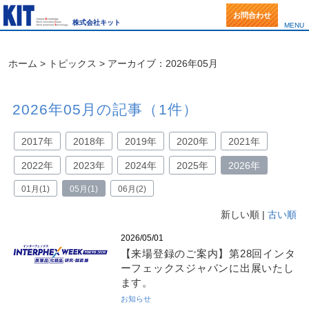
お問合わせ
株式会社キット
MENU
事業一覧
ホーム
>
トピックス
> アーカイブ：2026年05月
KITの強み
2026年05月の記事（1件）
製品一覧(事例紹介)
2017年
2018年
2019年
2020年
2021年
IBC
Q&A
2022年
2023年
2024年
2025年
2026年
サニタリーバルブ
トピックス(新着情報)
01月(1)
05月(1)
06月(2)
IBC混合機
トピックス
会社案内(マップ)
新しい順 |
古い順
2026/05/01
IBCリフター
洗浄の仕方ノウハウ集
カタログ・図面ダウンロード
【来場登録のご案内】第28回インタ
ーフェックスジャパンに出展いたし
ドッキングステーション
English
ます。
お知らせ
IBC洗浄システム
お問合せ・資料請求