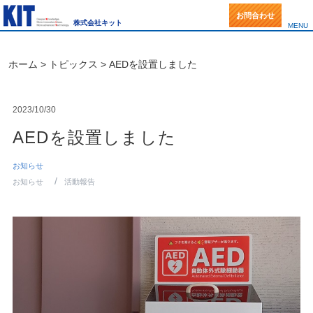
お問合わせ
株式会社キット
MENU
事業一覧
ホーム
>
トピックス
> AEDを設置しました
KITの強み
2023/10/30
製品一覧(事例紹介)
AEDを設置しました
IBC
Q&A
お知らせ
サニタリーバルブ
トピックス(新着情報)
お知らせ
活動報告
IBC混合機
トピックス
会社案内(マップ)
IBCリフター
洗浄の仕方ノウハウ集
カタログ・図面ダウンロード
ドッキングステーション
English
IBC洗浄システム
お問合せ・資料請求