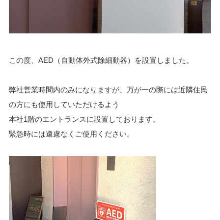
閉じる
サニタリー缶洗浄システム
CIP洗浄システム
この度、AED（自動体外式除細動器）を設置しました。
洗浄ノズルと関連システム
弊社営業時間内のみになりますが、万が一の際には近隣住民
秤量・充填設備
の方にも使用していただけるよう
器具洗浄機
本社1階のエントランスに設置しております。
緊急時には遠慮なくご使用ください。
小容器洗浄機
棚式乾燥機
パレット洗浄機
その他ハンドリング設備