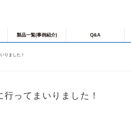
製品一覧(事例紹介)
Q&A
まいりました！
クス
IBC洗浄システム
リーバルブ
仕方ノウハウ集
サニタリー缶洗浄システム
合機
CIP洗浄システム
に行ってまいりました！
フター
洗浄ノズルと関連システム
ングステーション
秤量・充填設備