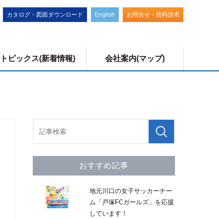
カタログ・図面ダウンロード
English
お問合せ・資料請求
トピックス(新着情報)
会社案内(マップ)
器具洗浄機
小容器洗浄機
棚式乾燥機
パレット洗浄機
おすすめ記事
その他ハンドリング設備
地元川口の女子サッカーチー
ム「戸塚FCガールズ」を応援
しています！