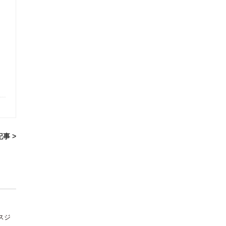
事 >
スジ