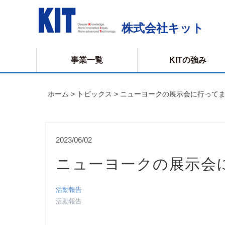
株式会社キット
事業一覧
KITの強み
ホーム
>
トピックス
> ニューヨークの展示会に行って
IBC
トピッ
製品一覧
トピックス
サニタ
洗浄の
(事例紹介)
新着情報
2023/06/02
IBC混
ニューヨークの展示会
IBCリ
活動報告
ドッキ
活動報告