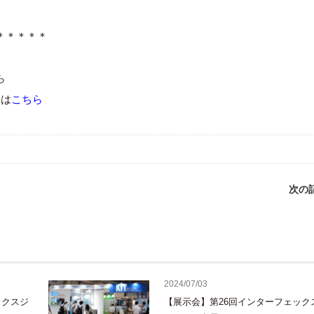
＊＊＊＊＊
ら
内は
こちら
次の記
2024/07/03
ックスジ
【展示会】第26回インターフェック