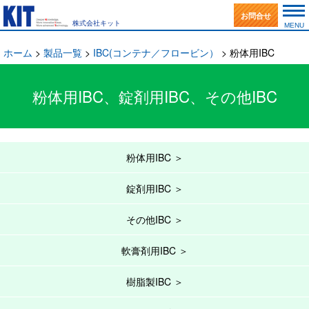
お問合せ
株式会社キット
MENU
事業一覧
ホーム
>
製品一覧
>
IBC(コンテナ／フロービン）
> 粉体用IBC
KITの強み
粉体用IBC、錠剤用IBC、その他IBC
製品一覧
(事例紹介)
IBC
Q&A
粉体用IBC ＞
IBC混合機
トピックス
(新着情報)
錠剤用IBC ＞
IBCリフター
新着情報
会社案内
(マップ)
その他IBC ＞
ドッキングステーション
トピックス
カタログダウンロード
軟膏剤用IBC ＞
秤量・充填設備
洗浄の仕方ノウハウ集
English
樹脂製IBC ＞
IBC洗浄システム
お問合せ・資料請求