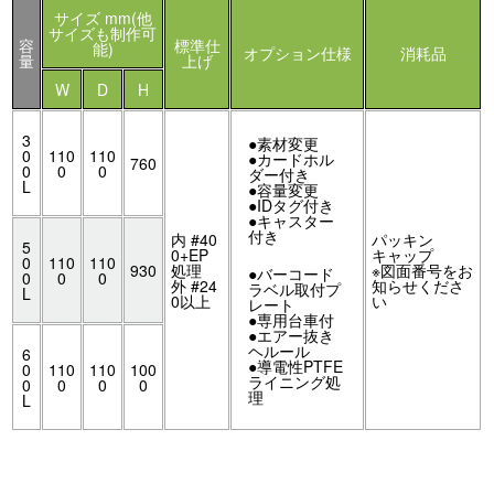
サイズ mm(他
サイズも制作可
容
標準仕
能)
オプション仕様
消耗品
量
上げ
W
D
H
3
●素材変更
0
110
110
●カードホル
760
0
0
0
ダー付き
L
●容量変更
●IDタグ付き
●キャスター
付き
内 #40
パッキン
5
0+EP
キャップ
0
110
110
930
処理
※図面番号をお
●バーコード
0
0
0
外 #24
知らせくださ
ラベル取付プ
L
0以上
い
レート
●専用台車付
●エアー抜き
ヘルール
6
●導電性PTFE
0
110
110
100
ライニング処
0
0
0
0
理
L