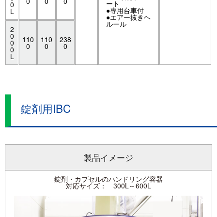
0
0
0
ート
0
●専用台車付
L
●エアー抜きヘ
ルール
2
0
110
110
238
0
0
0
0
0
L
錠剤用IBC
製品イメージ
錠剤・カプセルのハンドリング容器
対応サイズ： 300L～600L