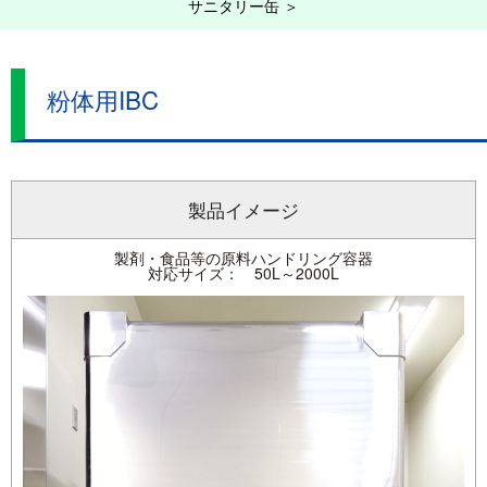
サニタリー缶 ＞
閉じる
サニタリー缶洗浄システム
粉体用IBC
CIP洗浄システム
洗浄ノズルと関連システム
器具洗浄機
製品イメージ
小容器洗浄機
製剤・食品等の原料ハンドリング容器
対応サイズ： 50L～2000L
棚式乾燥機
パレット洗浄機
その他ハンドリング設備