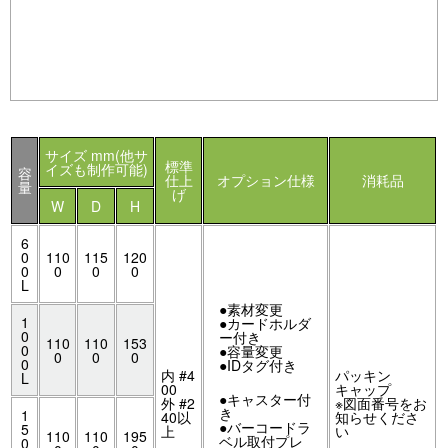
サイズ mm(他サ
標準
イズも制作可能)
容
仕上
オプション仕様
消耗品
量
げ
W
D
H
6
0
110
115
120
0
0
0
0
L
●素材変更
1
●カードホルダ
0
ー付き
110
110
153
0
●容量変更
0
0
0
0
●IDタグ付き
内 #4
パッキン
L
00
キャップ
●キャスター付
外 #2
※図面番号をお
き
1
40以
知らせくださ
●バーコードラ
5
上
い
110
110
195
ベル取付プレ
0