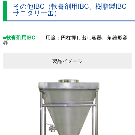
その他IBC（軟膏剤用IBC、樹脂製IBC
サニタリー缶）
■軟膏剤用IBC
用途：円柱押し出し容器、角錐形容
器
製品イメージ